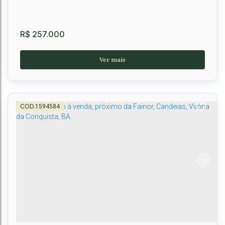
R$
257.000
1594584
Apartamento 1 Quarto com Sacada no Vitória
Tower no Recreio - Vitória da Conquista
CEP: 45020-330
,
Avenida Jonas Hortélio
,
N°:
477
,
Vivaldo Mendes
,
Recreio
,
Vitória da Conquista
,
Bahia
,
Brasil