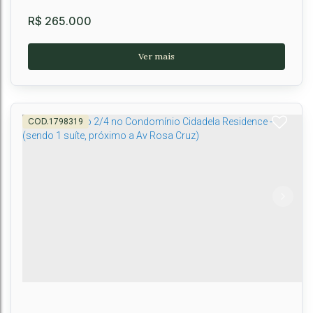
R$
265.000
1798319
APTO 2/4 - DONA OLIVIA UNIVERSIDADE
Universidade
,
Vitória da Conquista
,
Brasil
2
1
1
1
51m²