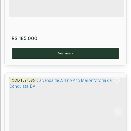
2
2
48m²
R$
185.000
1594586
Apartamento com 1 Quarto, Candeias - Vitória da
Conquista
CEP: 45055-420
,
Avenida Luiz Eduardo Magalhães
,
Candeias
,
Vitória
da Conquista
,
Bahia
,
Brasil