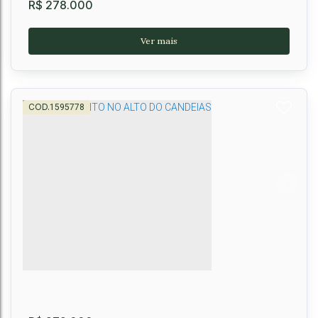
R$
278.000
1595778
Apartamento à Venda, Universidade, Vitória da
Conquista, Ba
Universidade
,
Vitória da Conquista
,
Brasil
2
2
1
2
60m²