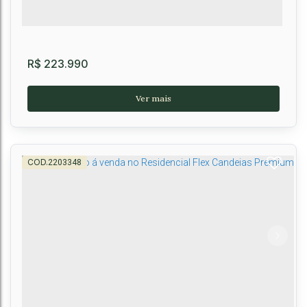
R$
223.990
2203348
Apartamento no Candeias Tulip Residencial -
Universidade
Universidade
,
Vitória da Conquista
,
Brasil
2
1
1
40m²