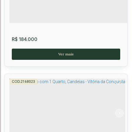
2
1
45m²
R$
184.000
2168023
Apartamento Flex Candeias Premium - Candeias,
Vitória da Conquista, BA
Candeias
,
Vitória da Conquista
,
Brasil