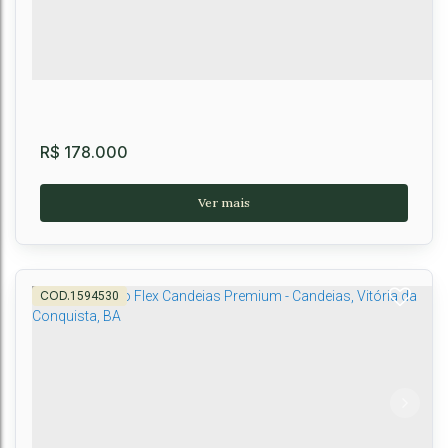
2
2
1
52m²
1
52m²
R$
178.000
1594530
Apartamento 2/4 à venda: Parque Vitória
Belvedere- Vitoria da conquista - Ba
CEP: 45012-410
,
Avenida Primavera
,
N°:
635
,
Primavera
,
Vitória da
Conquista
,
Bahia
,
Brasil