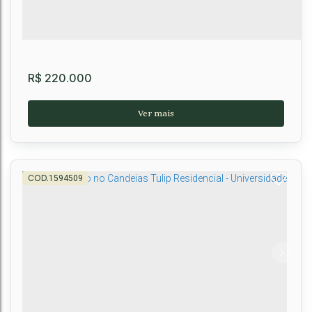
1
2
1
1
1
R$
220.000
1594509
Apartamento à venda de 2/4 no Alto Maron
Vitória da Conquista, BA
Cruzeiro
,
Vitória da Conquista
,
Brasil
2
1
1
1
43m²