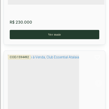
R$
230.000
1594492
Apartamento á venda no Residencial Flex
Candeias Premium
CEP: 45028-489
,
Rua Kardenar Oliveira
,
N°:
13
,
Candeias
,
Vitória da
Conquista
,
Bahia
,
Brasil
2
2
1
1 ~ 2
52m²