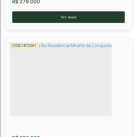
R$
279.000
1872261
APARTAMENTO NO ALTO DO CANDEIAS
CEP: 45028-489
,
RUA KARDENAR,LOTEAMENTO OUTEIRO
,
N°:
415
,
APT 608
,
Candeias
,
Vitória da Conquista
,
Bahia
,
Brasil
2
2
1
1
1
49m²