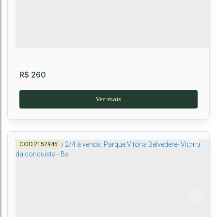
R$
260
2152945
Apartamento no MIRANTE PANORÂMICO,
Primavera, Vitória da Conquista-BA
Candeias
,
Vitória da Conquista
,
Brasil