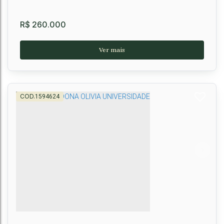
R$
260.000
1594624
Apartamento à venda, próximo da Fainor,
Candeias, Vitória da Conquista, BA
Felícia
,
Vitória da Conquista
,
Bahia
,
Brasil
2
2
60m²
1
1
1
55m²