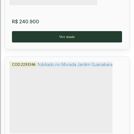
R$
240.900
2293346
Apartamento à Venda, Club Essential Atalaia
Primavera
,
Vitória da Conquista
,
Brasil
2
2
1
53m²