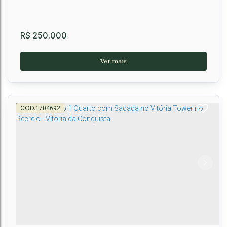
R$
250.000
1704692
Apto. Semi Mobiliado no Morada Jardim
Guanabara
CEP: 45026-145
,
Avenida Jardim Guanabara
,
Boa Vista
,
Vitória da
Conquista
,
Bahia
,
Brasil
2
2
1
1
52m²