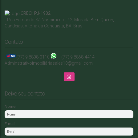
CRECI: PJ-1902
Rua Fernando Sá Nascimento
,
42
,
Morada Bem Querer
,
Candeias
,
Vitória da Conquista
,
BA
,
Brasil
Contato
(77) 9 8808-0110
(77) 9 8868-4414 |
Adminstrativo
imobiliá
riasales10@gmail.com
Deixe seu contato
Nome:
E-mail: