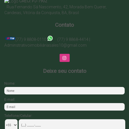
CRECI: PJ-1902
Rua Fernando Sá Nascimento
,
42
,
Morada Bem Querer
,
Candeias
,
Vitória da Conquista
,
BA
,
Brasil
Contato
(77) 9 8808-0110
(77) 9 8868-4414 |
Adminstrativo
imobiliá
riasales10@gmail.com
Deixe seu contato
Nome:
E-mail:
Telefone/Celular: