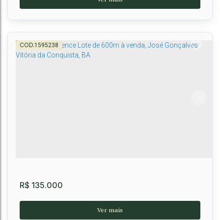
1595238
Lote Haras Residence
CEP: 45000-000
,
BR 116, KM 809
,
Vitória da Conquista
,
Bahia
,
Brasil
500m²
500m²
R$
135.000