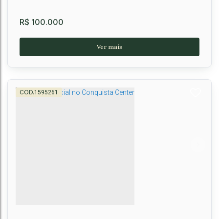
R$
100.000
1595261
Terreno à venda no Baron Connect I, Bairro
Primavera
CEP: 45012-560
,
Avenida Contorno
,
Primavera
,
Vitória da Conquista
,
Bahia
,
Brasil
250m²