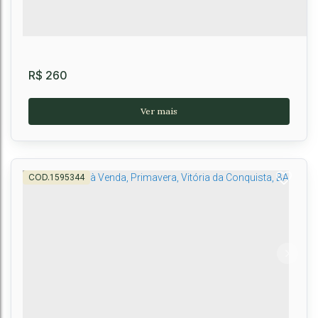
R$
260
1595344
Apartamento no MIRANTE PANORÂMICO,
Primavera, Vitória da Conquista-BA
Candeias
,
Vitória da Conquista
,
Brasil
2
2
1
52m²
1
52m²