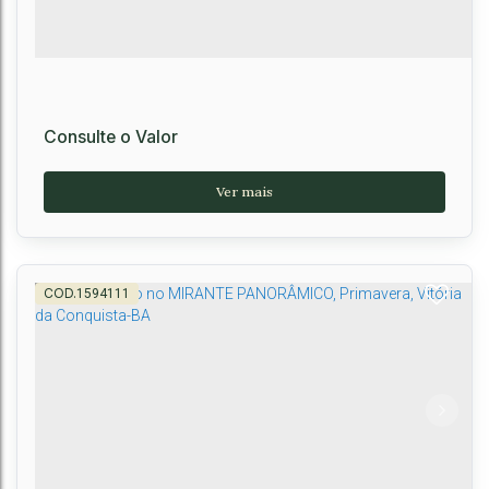
Consulte o Valor
1594111
Bauhaus Concept - Lançamento na Olívia Flores,
Vitória da Conquista
CEP: 45028-906
,
Avenida Olívia Flores
,
Candeias
,
Vitória da Conquista
,
Bahia
,
Brasil
98m²