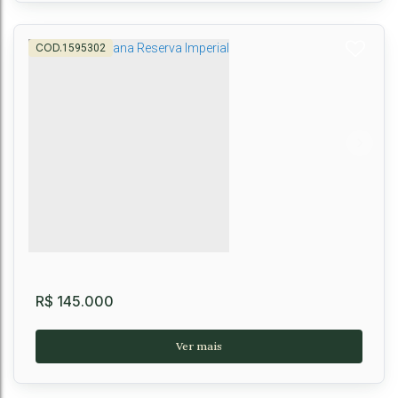
1595302
Lote no Haras Residence
Distrito Industrial
,
Vitória da Conquista
,
Bahia
,
Brasil
500m²
500m²
R$
145.000