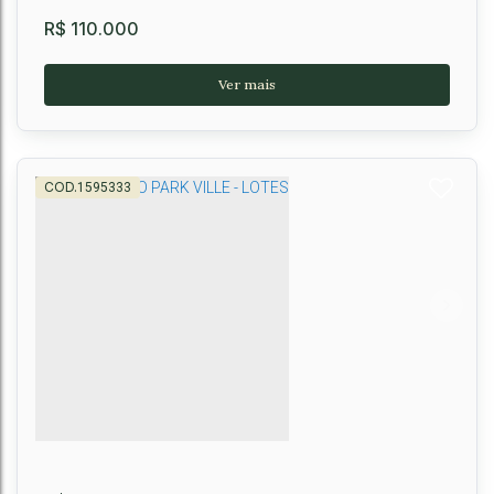
R$
110.000
1595333
Sala Comercial no Conquista Center
Centro
,
Vitória da Conquista
,
Brasil
1
25m²
25m²