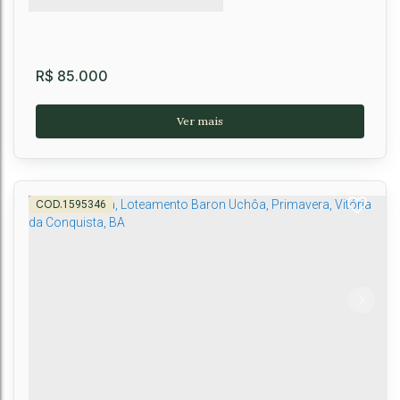
R$
85.000
1595346
Terreno 250m² no Baron Uchoa
CEP: 45055-902
,
Avenida Juracy Magalhães
,
Felícia
,
Vitória da
Conquista
,
Bahia
,
Brasil
250m²
250m²
10m
10m
25m
25m