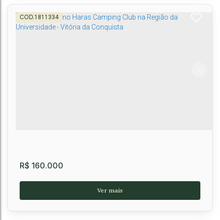
1811334
Lotes no Verana Reserva Imperial
Recreio
,
Vitória da Conquista
,
Brasil
360m²
360m²
R$
160.000