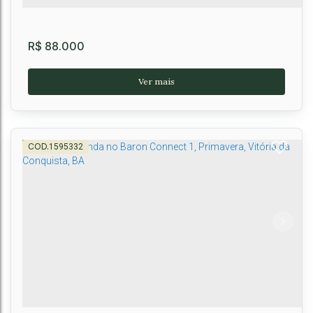
R$
88.000
1595332
Lote à Venda, Loteamento Baron Uchôa,
Primavera, Vitória da Conquista, BA
Primavera
,
Vitória da Conquista
,
Brasil
250m²