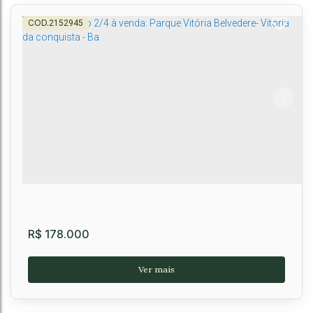
2152945
Lote 800 m² no Haras Camping Club na Região
da Universidade - Vitória da Conquista
CEP: 45032-290
,
Rodovia Conquista-Barra do Choça
,
Universidade
,
Vitória da Conquista
,
Bahia
,
Brasil
800m²
R$
178.000