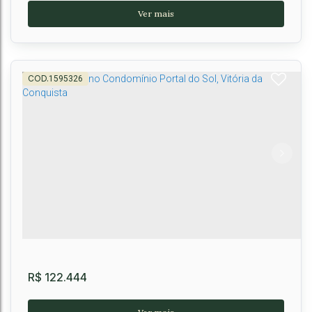
1595326
Lote a partir de 360 m² no Condomínio Portal
do Sol, Vitória da Conquista
Zabelê
,
Vitória da Conquista
,
Brasil
360m²
R$
122.444