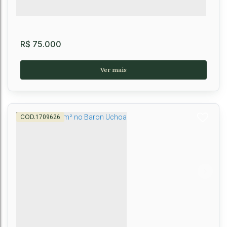
R$
75.000
1709626
Loteamento à Venda, Primavera, Vitória da
Conquista, BA
Primavera
,
Vitória da Conquista
,
Brasil
250m²