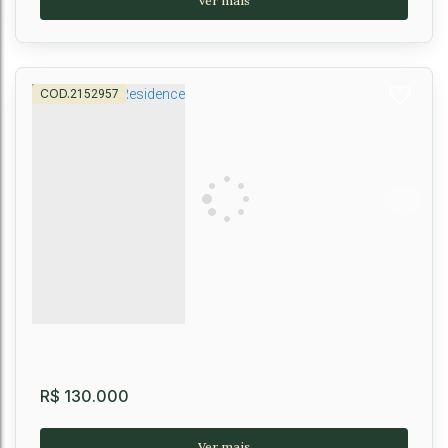
2152957
Lote 464 m² no Condomínio Portal do Sol,
Vitória da Conquista
Zabelê
,
Vitória da Conquista
,
Brasil
464m²
R$
130.000