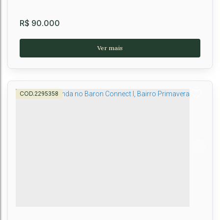
R$
90.000
2295358
Terreno à venda no Baron Connect 1, Primavera,
Vitória da Conquista, BA
Primavera
,
Vitória da Conquista
,
Brasil
250m²