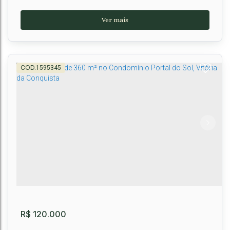
1595345
Haras Residence - Vitória da Conquista -Ba
CEP: 45000-000
,
,
Bahia
,
Brasil
500m²
R$
120.000