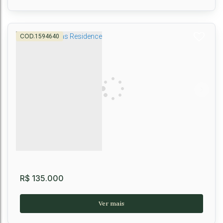
1594640
Haras Residence Lote de 600m à venda, José
Gonçalves, Vitória da Conquista, BA
Vitória da Conquista
,
Brasil
600m²
R$
135.000