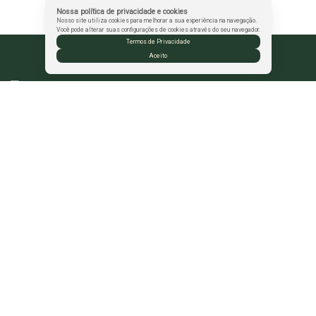
Nossa política de privacidade e cookies
Nosso site utiliza cookies para melhorar a sua experiência na navegação.
Você pode alterar suas configurações de cookies através do seu navegador.
Termos de Privacidade
Aceito
CRECI: PJ-1902
Rua Fernando Sá Nascimento
,
42
,
Morada Bem Querer
,
Candeias
,
Vitória da Conquista
,
BA
,
Brasil
Contato
(77) 9 8808-0110
(77) 9 8868-4414 |
Adminstrativo
imobiliá
riasales10@gmail.com
Deixe seu contato
Nome: