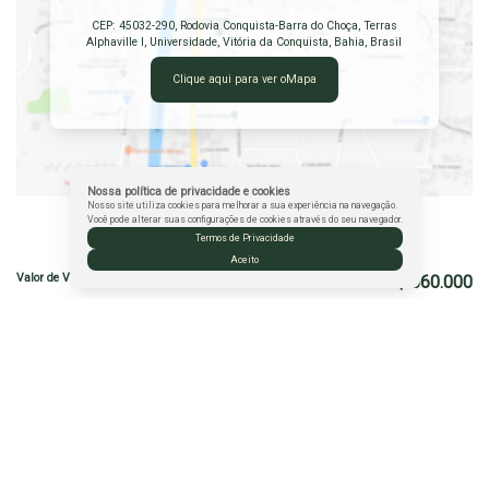
CEP: 45032-290
,
Rodovia Conquista-Barra do Choça
,
Terras
Alphaville I
,
Universidade
,
Vitória da Conquista
,
Bahia
,
Brasil
Clique aqui para ver o
Mapa
Nossa política de privacidade e cookies
Nosso site utiliza cookies para melhorar a sua experiência na navegação.
Você pode alterar suas configurações de cookies através do seu navegador.
Valores do Imóvel
Termos de Privacidade
Aceito
Valor de Venda
R$
560.000
R$
450
Valor do Condominio
Atendimento pelo
WhatsApp
Leidiane Lima
+55 (77) 98868-4414
leideconquista@gmail.com