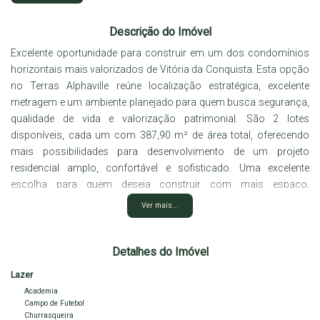
Descrição do Imóvel
Excelente oportunidade para construir em um dos condomínios
horizontais mais valorizados de
Vitória da Conquista
. Esta opção
no Terras Alphaville reúne localização estratégica, excelente
metragem e um ambiente planejado para quem busca segurança,
qualidade de vida e valorização patrimonial. São 2 lotes
disponíveis, cada um com 387,90 m² de área total, oferecendo
mais possibilidades para desenvolvimento de um projeto
residencial amplo, confortável e sofisticado. Uma excelente
escolha para quem deseja construir com mais espaço,
privacidade e exclusividade dentro de um condomínio de alto
Ver mais...
padrão.
Localizados em uma das regiões mais desejadas do
empreendimento, os terrenos proporcionam praticidade no dia a
Detalhes do Imóvel
dia e excelente potencial de valorização, além de estarem
Lazer
inseridos em um ambiente planejado para oferecer conforto e
Academia
bem-estar aos moradores. O Terras Alphaville conta com
Campo de Futebol
infraestrutura completa, incluindo portaria e segurança 24 horas,
Churrasqueira