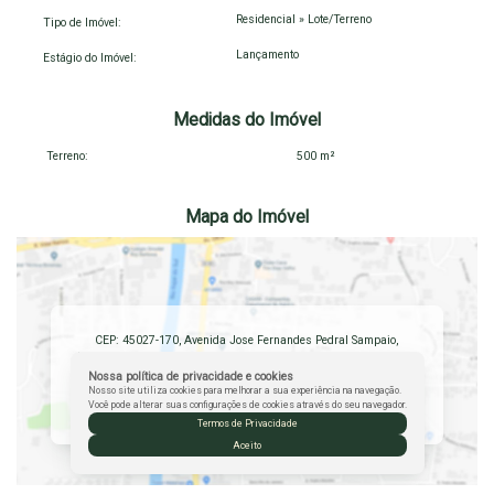
Residencial
»
Lote/Terreno
Tipo de Imóvel:
Lançamento
Estágio do Imóvel:
Medidas do Imóvel
Terreno:
500 m²
Mapa do Imóvel
CEP: 45027-170
,
Avenida Jose Fernandes Pedral Sampaio
,
Reserva Boulevard
,
Boa Vista
,
Vitória da Conquista
,
Bahia
,
Brasil
Nossa política de privacidade e cookies
Nosso site utiliza cookies para melhorar a sua experiência na navegação.
Clique aqui para ver o
Mapa
Você pode alterar suas configurações de cookies através do seu navegador.
Termos de Privacidade
Aceito