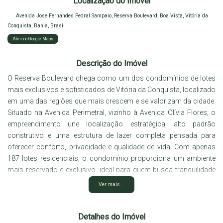
Localização do Imóvel
Avenida Jose Fernandes Pedral Sampaio
,
Reserva Boulevard
,
Boa Vista
,
Vitória da
Conquista
,
Bahia
,
Brasil
Abrir no Google Maps
Descrição do Imóvel
O Reserva Boulevard chega como um dos condomínios de lotes
mais exclusivos e sofisticados de
Vitória da Conquista
, localizado
em uma das regiões que mais crescem e se valorizam da cidade.
Situado na Avenida Perimetral, vizinho à Avenida Olívia Flores, o
empreendimento une localização estratégica, alto padrão
construtivo e uma estrutura de lazer completa pensada para
oferecer conforto, privacidade e qualidade de vida. Com apenas
187 lotes residenciais, o condomínio proporciona um ambiente
mais reservado e exclusivo, ideal para quem busca tranquilidade
sem abrir mão da praticidade de estar próximo aos principais
Ver mais...
pontos da cidade. Os terrenos possuem metragens entre 500m² e
1.000m², oferecendo amplo espaço para projetos residenciais
Ver mais...
modernos e sofisticados. Este lote de repasse conta com 500m²,
Detalhes do Imóvel