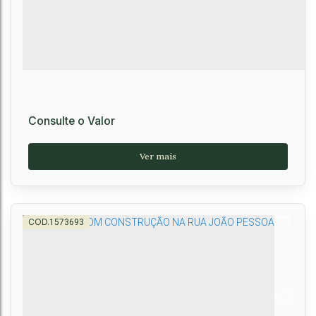
Consulte o Valor
1573693
Bauhaus Concept - Lançamento na Olívia Flores,
Vitória da Conquista
CEP: 45028-906
,
Avenida Olívia Flores
,
Candeias
,
Vitória da Conquista
,
Bahia
,
Brasil