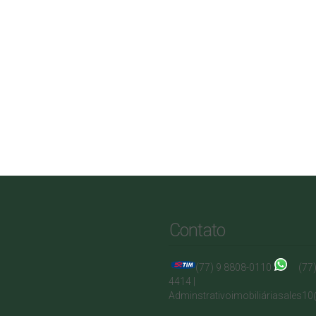
Contato
(77) 9 8808-0110
(77
4414 |
Adminstrativo
imobiliá
riasales1