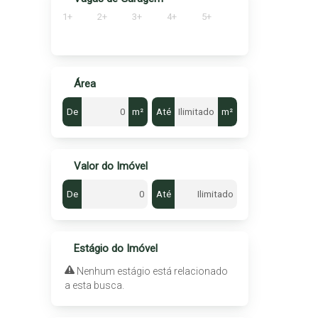
1+
2+
3+
4+
5+
Área
De
m²
Até
m²
Valor do Imóvel
De
Até
Estágio do Imóvel
Nenhum estágio está relacionado
a esta busca.