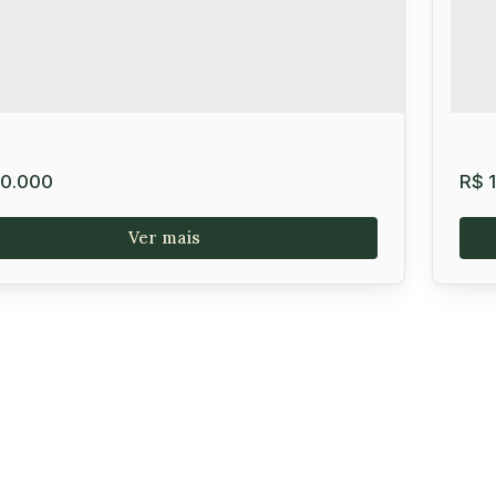
0.000
R$
1
e a partir de 360 m² no Condomínio Portal
Lo
do Sol, Vitória da Conquista
Vi
lê
,
Vitória da Conquista
,
Brasil
Zab