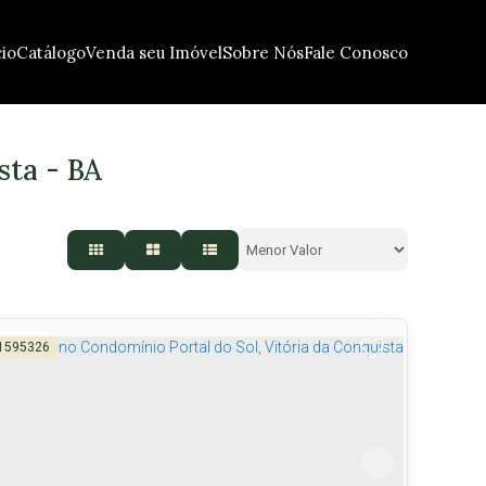
cio
Catálogo
Venda seu Imóvel
Sobre Nós
Fale Conosco
sta - BA
1595326