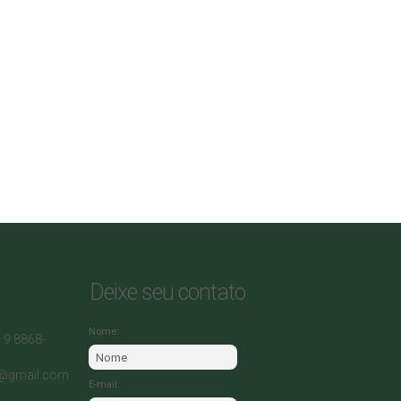
Deixe seu contato
Nome:
) 9 8868-
0@gmail.com
E-mail: