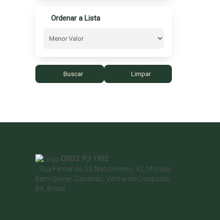
Ordenar a Lista
Buscar
Limpar
CRECI: PJ-1902
Rua Fernando Sá Nascimento
,
42
,
Morada
Bem Querer
,
Candeias
,
Vitória da Conquista
,
BA
,
Brasil