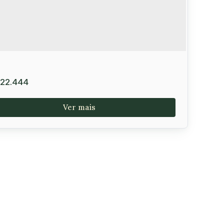
22.444
te 464 m² no Condomínio Portal do Sol,
tória da Conquista
elê
,
Vitória da Conquista
,
Brasil