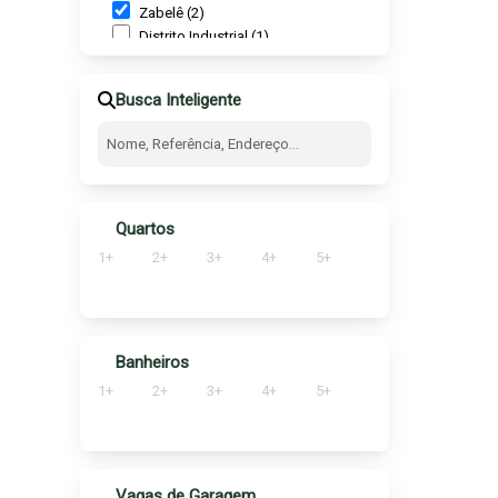
Zabelê (2)
Distrito Industrial (1)
36
Felícia (2)
Universidade (4)
Busca Inteligente
(1)
Alto da Boa Vista (1)
Quartos
1+
2+
3+
4+
5+
Banheiros
1+
2+
3+
4+
5+
Vagas de Garagem