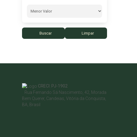
Buscar
Limpar
CRECI: PJ-1902
Rua Fernando Sá Nascimento
,
42
,
Morada
Bem Querer
,
Candeias
,
Vitória da Conquista
,
BA
,
Brasil