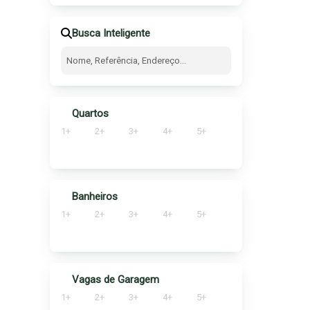
Felícia (2)
Universidade (4)
50
Busca Inteligente
(1)
Alto da Boa Vista (1)
Quartos
1+
2+
3+
4+
5+
Banheiros
1+
2+
3+
4+
5+
Vagas de Garagem
1+
2+
3+
4+
5+