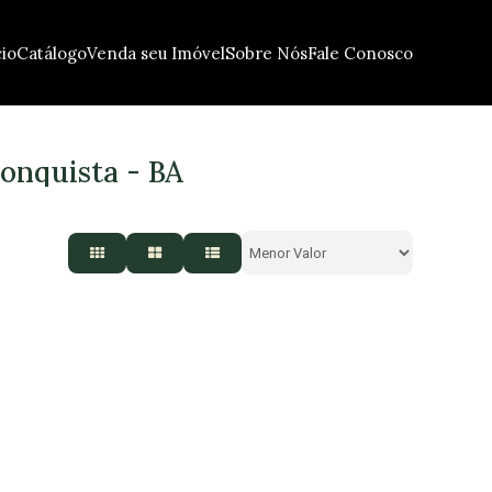
cio
Catálogo
Venda seu Imóvel
Sobre Nós
Fale Conosco
Conquista - BA