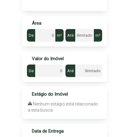
Área
De
m²
Até
m²
Valor do Imóvel
De
Até
Estágio do Imóvel
Nenhum estágio está relacionado
a esta busca.
Data de Entrega