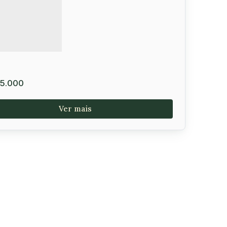
5.000
e no Haras Residence
to Industrial
,
Vitória da Conquista
,
Bahia
,
Brasil