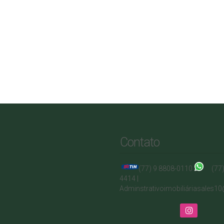
Contato
(77) 9 8808-0110
(77
4414 |
Adminstrativo
imobiliá
riasales1