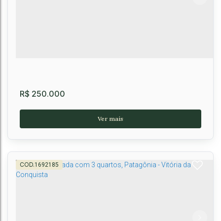
R$
250.000
1692185
Casa Geminada com 3 quartos, Conveima -
Vitória da Conquista
CEP: 45065-695
,
Rua Pastor Aurelino Gomes
,
Coveima 1
,
Patagônia
,