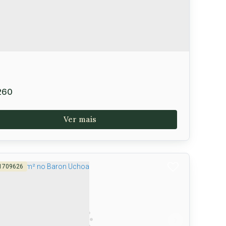
260
1709626
artamento no MIRANTE PANORÂMICO,
imavera, Vitória da Conquista-BA
deias
,
Vitória da Conquista
,
Brasil