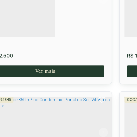
Cen
uista
,
Bahia
,
Brasil
1
0m²
2.500
R$
1
595345
DOMÍNIO PARK VILLE - LOTES
Ha
ersidade
,
Vitória da Conquista
,
Brasil
CE