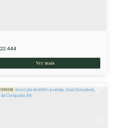
500m²
22.444
1595238
te 464 m² no Condomínio Portal do Sol,
tória da Conquista
elê
,
Vitória da Conquista
,
Brasil