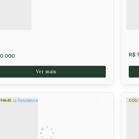
0m²
R$
1
0.000
594640
e Haras Residence
Ha
Go
 45000-000
,
BR 116, KM 809
,
Vitória da Conquista
,
Vit
a
,
Brasil