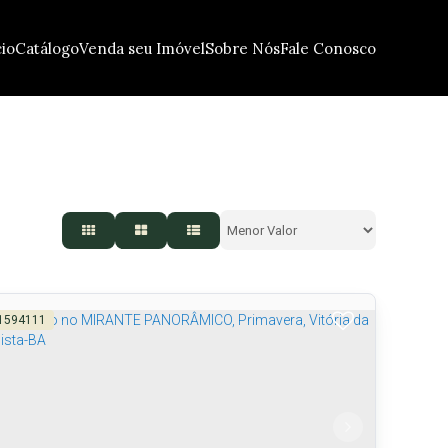
cio
Catálogo
Venda seu Imóvel
Sobre Nós
Fale Conosco
1594111