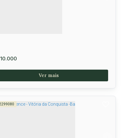
mavera
,
Vitória da Conquista
,
Brasil
250m²
10.000
2299080
la Comercial no Conquista Center