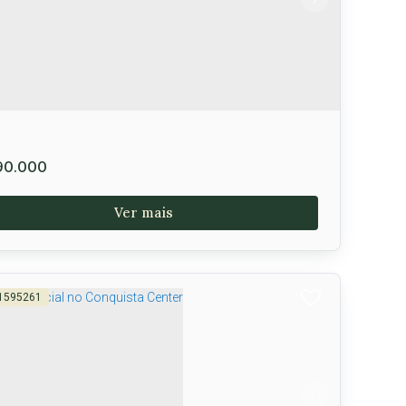
ória da Conquista
,
Bahia
,
Brasil
250m²
250m²
10m
10m
25m
25m
0.000
1595261
rreno à venda no Baron Connect 1,
imavera, Vitória da Conquista, BA