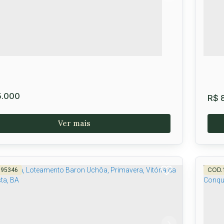
onquista
,
Bahia
,
Brasil
2
8m²
.000
R$
8
595346
Te
eamento à Venda, Primavera, Vitória da
quista, BA
CEP