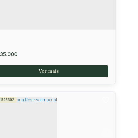
464m²
35.000
1595302
ras Residence Lote de 600m à venda, José
nçalves, Vitória da Conquista, BA
ória da Conquista
,
Brasil