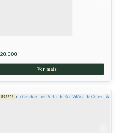
tro
,
Vitória da Conquista
,
Brasil
25m²
25m²
20.000
1595326
ras Residence - Vitória da Conquista -Ba
P: 45000-000
,
,
Bahia
,
Brasil