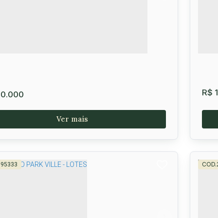
avera
,
Vitória da Conquista
,
Brasil
Pri
0m²
R$
1
0.000
595333
eno à venda no Baron Connect I, Bairro
Sa
mavera
 45012-560
,
Avenida Contorno
,
Primavera
,
Vitória da