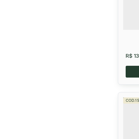
36
R$
13
1
Lot
CEP:
Bahi