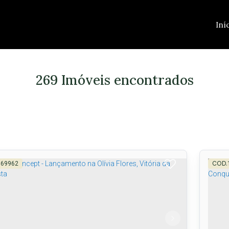
Iní
269 Imóveis encontrados
569962