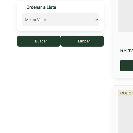
Ordenar a Lista
25
Buscar
Limpar
R$
12
2
Lot
Zabe