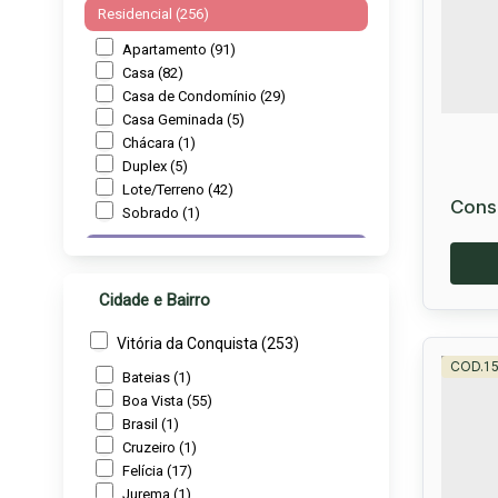
Residencial (256)
Apartamento (91)
Casa (82)
Casa de Condomínio (29)
Casa Geminada (5)
Chácara (1)
Duplex (5)
Lote/Terreno (42)
Consu
Sobrado (1)
Comercial (9)
Comercial (5)
Cidade e Bairro
Prédio (1)
Salas Comerciais (2)
Vitória da Conquista (253)
Terreno (1)
1
Bateias (1)
Misto (2)
Boa Vista (55)
Brasil (1)
Residencial e Comercial (2)
Bau
Cruzeiro (1)
Flor
Rural (2)
Felícia (17)
CEP:
Jurema (1)