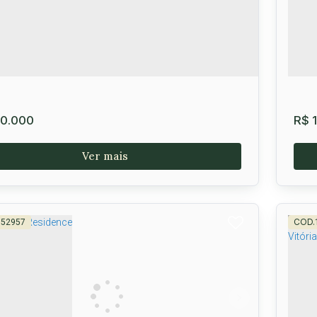
0m²
0.000
R$
1
152957
e a partir de 360 m² no Condomínio Portal
Lo
do Sol, Vitória da Conquista
Vi
lê
,
Vitória da Conquista
,
Brasil
Zab