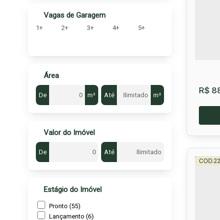
Prim
Vagas de Garagem
1+
2+
3+
4+
5+
25
Área
R$
88
De
m²
Até
m²
Valor do Imóvel
De
Até
2
Estágio do Imóvel
Lot
Pronto (55)
Prim
Lançamento (6)