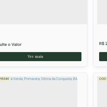
R$
lte o Valor
595344
haus Concept - Lançamento na Olívia
Ap
es, Vitória da Conquista
Pr
 45028-906
,
Avenida Olívia Flores
,
Candeias
,
Vitória
Can