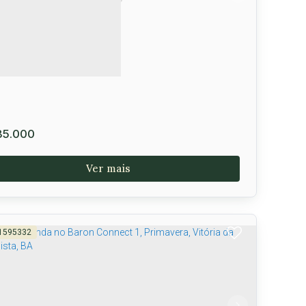
2
1
52m²
1
52m²
5.000
1595332
rreno 250m² no Baron Uchoa
: 45055-902
,
Avenida Juracy Magalhães
,
Felícia
,