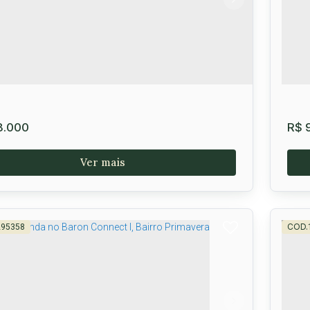
avera
,
Vitória da Conquista
,
Brasil
Vit
0m²
.000
R$
9
295358
e à Venda, Loteamento Baron Uchôa,
Te
avera, Vitória da Conquista, BA
Pr