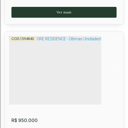
1594840
Casa à venda, Condomínio Horto Premier,
Vitória da Conquista, BA
Primavera
,
Vitória da Conquista
,
Brasil
3
3
3
300m²
2
158m²
R$
950.000