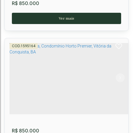
R$
850.000
1595164
CASA TÉRREA - LORD RESIDENCE
CEP: 45027-450
,
Rua Doutor Saul Quadros Filho
,
Boa Vista
,
Vitória da
Conquista
,
Bahia
,
Brasil
3
2
1
2
100m²
R$
850.000