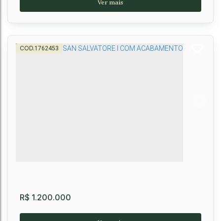
1762453
Casa térrea no Horto Premier, Primavera,
Vitória da Conquista, BA
Primavera
,
Vitória da Conquista
,
Brasil
3
4
3
168m²
R$
1.200.000