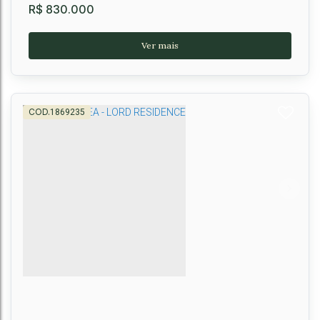
R$
830.000
1869235
Casa térrea no Alto da Boa Vista
CEP: 45027-520
,
RUA TG 02
,
N°:
61
,
Boa Vista
,
Vitória da Conquista
,
Bahia
,
Brasil
3
4
2 ~ 3
2 ~ 4
205m²