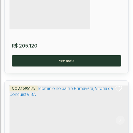
R$
205.120
1595175
Casa à venda, no Vivenda das Bromélias
São Pedro
,
Vitória da Conquista
,
Brasil