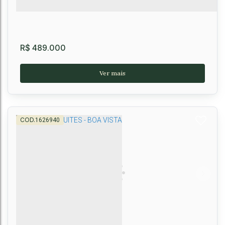
R$
489.000
1626940
Casa térrea com 3 suítes no Condomínio Duque
D’Leste – Candeias, Vitória da Conquista
Rua Sashira Camilly Cunha Silva
,
100
,
Universidade
,
Vitória da
Conquista
,
Bahia
,
Brasil
3
4
86m²
1
3
2
86m²
55m