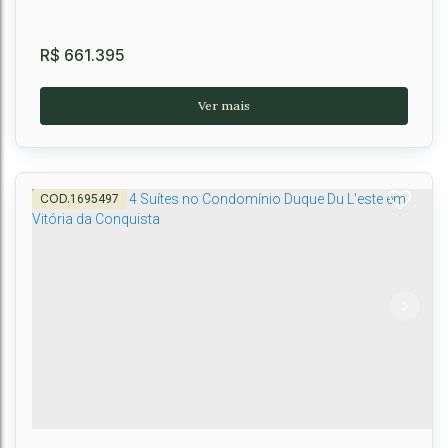
R$
661.395
1695497
Casa na Planta Horto Sênior, Universidade,
Vitória da Conquista, BA
Universidade
,
Vitória da Conquista
,
Brasil
2
2
1
1
2
100m²