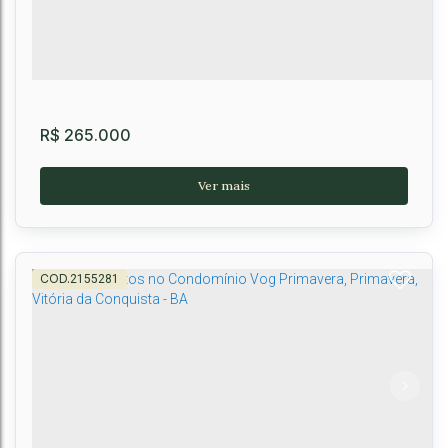
2
1
49m²
R$
265.000
2155281
Casa em condominio no bairro Primavera,
Vitória da Conquista, BA
Primavera
,
Vitória da Conquista
,
Brasil