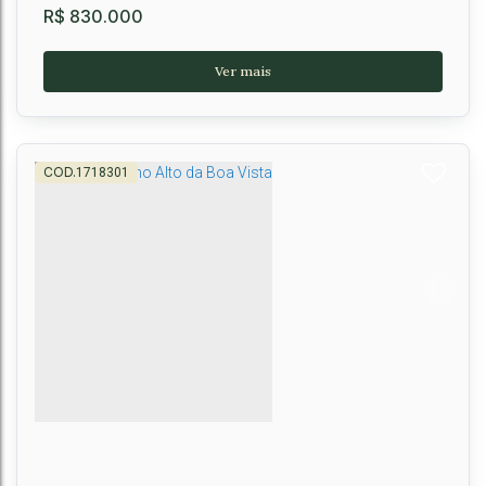
R$
830.000
1718301
Casa Térrea no Lord Residence Mobiliada
CEP: 45027-450
,
Rua Doutor Saul Quadros Filho
,
Boa Vista
,
Vitória da
Conquista
,
Bahia
,
Brasil
3
2
1