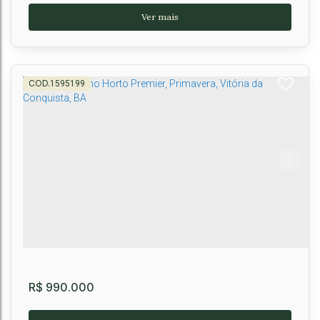
1595199
SAN SALVATORE RESIDENCE - Últimas
Unidades!
Boa Vista
,
Vitória da Conquista
,
Brasil
4
5
4
200m²
4
200m²
R$
990.000