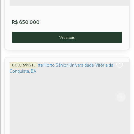
R$
650.000
1595213
Casa em Condomínio 03 Suites Verso Residence
Bairro Candeias
Rua Hormindo Barros
,
Candeias
,
Vitória da Conquista
,
Bahia
,
Brasil