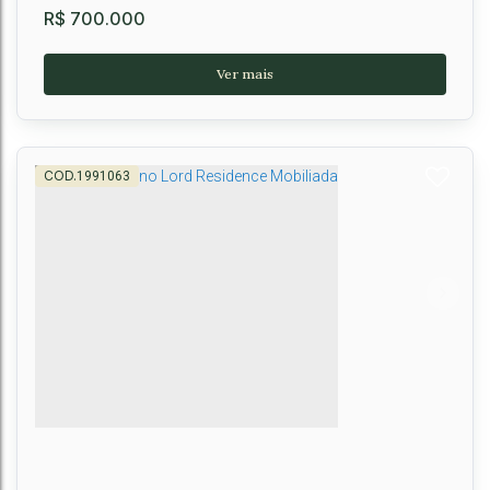
R$
700.000
1991063
Casa à Venda no Verso Residence, Candeias,
Vitória da Conquista, BA
Candeias
,
Vitória da Conquista
,
Brasil
3
4
3
162m²
2
119m²