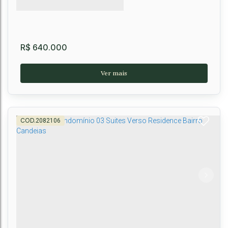
R$
640.000
2082106
DUPLEX - 3SUITES - BOA VISTA
CEP: 45027-400
,
Avenida Larissa Cavalcante
,
Boa Vista
,
Vitória da
Conquista
,
Bahia
,
Brasil
3
3
2
3
167m²
2
138m²