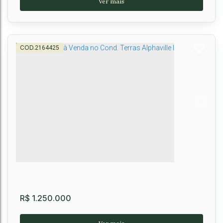
2164425
CASA NOVA SAN SALVATORE I COM
ACABAMENTO
CEP: 45026-205
,
2ª Avenida Boa Vista
,
N°:
927
,
Boa Vista
,
Vitória
da Conquista
,
Bahia
,
Brasil
4
5
4
2
200m²
R$
1.250.000