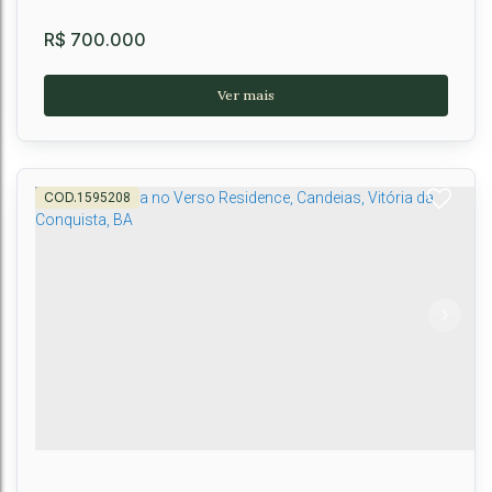
R$
700.000
1595208
Casa Duplex 4 Suítes no Condomínio Duque Du
L'este em Vitória da Conquista
CEP: 45029-268
,
Vitória da Conquista
,
Bahia
,
Brasil
4
5
4
2
170m²