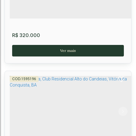
2
2
2
1
2
53m²
R$
320.000
1595196
Casa 3 quartos no Condomínio Vog Primavera,
Primavera, Vitória da Conquista - BA
,
Brasil
3
2
1
1
2