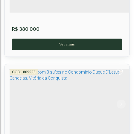
R$
380.000
1809998
Casa à venda, Club Residencial Alto do Candeias,
Vitória da Conquista, BA
Candeias
,
Vitória da Conquista
,
Bahia
,
Brasil
3
2
1
1
125m²
2
67m²