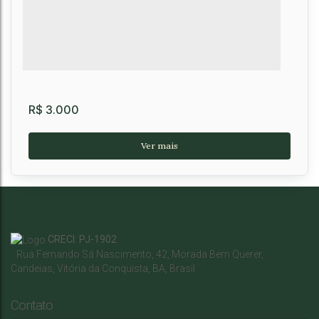
R$
3.000
CRECI: PJ-1902
Rua Fernando Sá Nascimento
,
42
,
Morada Bem Querer
,
Candeias
,
Vitória da Conquista
,
BA
,
Brasil
Lojas para locação, Candeias, Vitória da
Conquista, BA
Candeias
,
Vitória da Conquista
,
Brasil
Contato