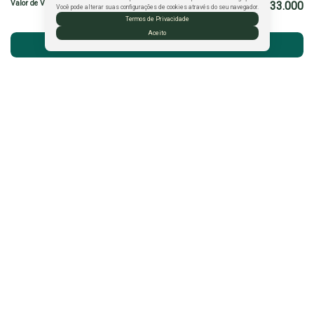
Valor de Venda
R$
333.000
Você pode alterar suas configurações de cookies através do seu navegador.
Termos de Privacidade
Aceito
Atendimento pelo
WhatsApp
Mirella Sampaio
CRECI
33085
+55 (77) 98151-6351
mirellasampaio.imoveis@gmail.com
CRECI: PJ-1902
Rua Fernando Sá Nascimento
,
42
,
Morada Bem Querer
,
Candeias
,
Vitória da Conquista
,
BA
,
Brasil
Contato
(77) 9 8808-0110
(77) 9 8868-4414 |