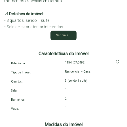
momentos especiais em família.
📐
Detalhes do imóvel:
• 3 quartos, sendo 1 suíte
• Sala de estar e jantar integradas
• Pé-direito alto, trazendo mais amplitude e sofisticação
Ver mais...
• Cozinha funcional
• 1 banheiro social
• Lavanderia coberta
Características do Imóvel
• 1 vaga de garagem
1154
(CA0492)
Referência:
Residencial
»
Casa
🏡
Diferenciais do imóvel:
Tipo de Imóvel:
• Excelente ventilação natural
3 (sendo 1 suíte)
Quartos:
• Layout moderno e funcional
1
Sala:
• Ambientes bem planejados
• Acabamentos de qualidade
2
Banheiros:
• Espaços ideais para personalizar do seu jeito
1
Vaga:
📍
Localização privilegiada:
Medidas do Imóvel
• Localizada no bairro Primavera