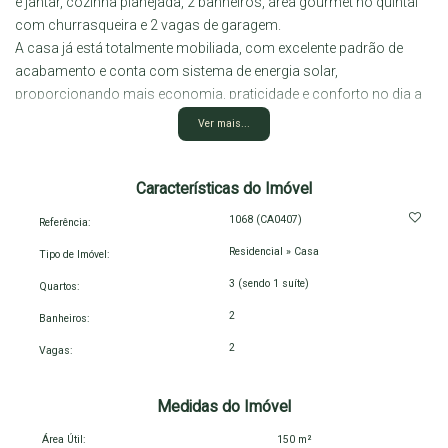
e jantar, cozinha planejada, 2 banheiros, área gourmet no quintal
com churrasqueira e 2 vagas de garagem.
A casa já está totalmente mobiliada, com excelente padrão de
acabamento e conta com sistema de energia solar,
proporcionando mais economia, praticidade e conforto no dia a
dia. Ideal para quem deseja adquirir um imóvel pronto, sem
Ver mais...
precisar investir em mobília ou reformas.
Localizada no bairro Primavera, uma região de bastante
Características do Imóvel
crescimento e valorização. A casa possui fácil acesso a
1068
(CA0407)
Referência:
importantes vias da cidade e está próxima de comércios, serviços
Residencial
»
Casa
essenciais, escolas e supermercados, garantindo praticidade e
Tipo de Imóvel:
qualidade de vida para toda a família.
3 (sendo 1 suíte)
Quartos:
2
Banheiros:
Entre em contato e agende sua visita!
2
Vagas:
Medidas do Imóvel
Área Útil:
150 m²