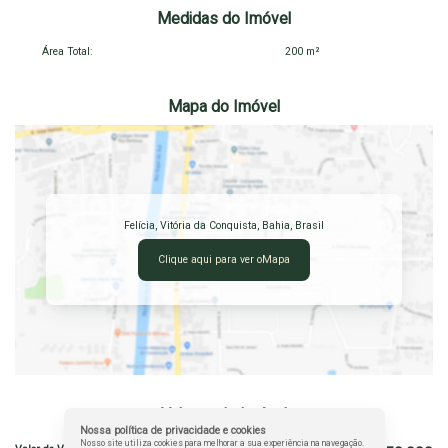
Medidas do Imóvel
Área Total:
200 m²
Mapa do Imóvel
Felícia
,
Vitória da Conquista
,
Bahia
,
Brasil
Clique aqui para ver o
Mapa
Valores do Imóvel
Nossa política de privacidade e cookies
Nosso site utiliza cookies para melhorar a sua experiência na navegação.