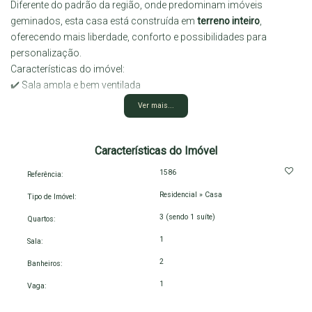
Diferente do padrão da região, onde predominam imóveis
geminados, esta casa está construída em
terreno inteiro
,
oferecendo mais liberdade, conforto e possibilidades para
personalização.
Características do imóvel:
✔️ Sala ampla e bem ventilada
✔️ Cozinha independente
Ver mais...
✔️ 3 quartos, sendo 1 suíte
✔️ Banheiro social
✔️ Vaga de garagem
Características do Imóvel
✔️ Dependência nos fundos
1586
Referência:
✔️ Excelente área externa
Residencial
»
Casa
✔️ Terreno completo
Tipo de Imóvel:
Um imóvel com ótima estrutura e grande potencial para quem
3 (sendo 1 suíte)
Quartos:
deseja adaptar os ambientes ao seu estilo e necessidades, seja
1
Sala:
para morar ou investir.
Valor: R$ 450.000,00
2
Banheiros:
Entre em contato e agende sua visita para conhecer de perto essa
1
Vaga:
oportunidade no Moradas dos Pássaros! 📞🏠