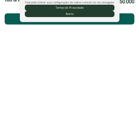
Valor de Venda
R$
450.000
Você pode alterar suas configurações de cookies através do seu navegador.
Termos de Privacidade
Aceito
Atendimento pelo
WhatsApp
Manuela Lopes
CRECI
36366
+55 (77) 92000-9883
corretora.manuelalopes@gmail.com
CRECI: PJ-1902
Rua Fernando Sá Nascimento
,
42
,
Morada Bem Querer
,
Candeias
,
Vitória da Conquista
,
BA
,
Brasil
Contato
(77) 9 8808-0110
(77) 9 8868-4414 |