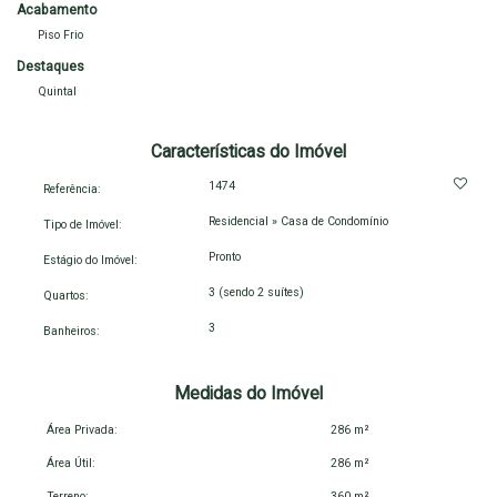
Acabamento
Piso Frio
Entre em contato com a Imobiliária Sales para mais informações
Destaques
e agende a sua visita.
Quintal
Características do Imóvel
1474
Referência:
Residencial
»
Casa de Condomínio
Tipo de Imóvel:
Pronto
Estágio do Imóvel:
3 (sendo 2 suítes)
Quartos:
3
Banheiros:
Medidas do Imóvel
Área Privada:
286 m²
Área Útil:
286 m²
Terreno:
360 m²