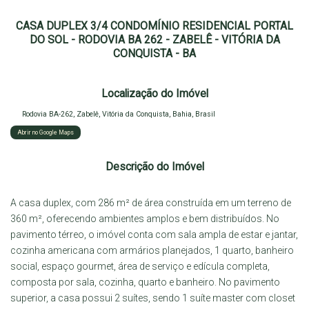
CASA DUPLEX 3/4 CONDOMÍNIO RESIDENCIAL PORTAL
DO SOL - RODOVIA BA 262 - ZABELÊ - VITÓRIA DA
CONQUISTA - BA
Localização do Imóvel
Rodovia BA-262
,
Zabelê
,
Vitória da Conquista
,
Bahia
,
Brasil
Abrir no Google Maps
Descrição do Imóvel
A casa duplex, com 286 m² de área construída em um terreno de
360 m², oferecendo ambientes amplos e bem distribuídos. No
pavimento térreo, o imóvel conta com sala ampla de estar e jantar,
cozinha americana com armários planejados, 1 quarto, banheiro
social, espaço gourmet, área de serviço e edícula completa,
composta por sala, cozinha, quarto e banheiro. No pavimento
superior, a casa possui 2 suítes, sendo 1 suíte master com closet