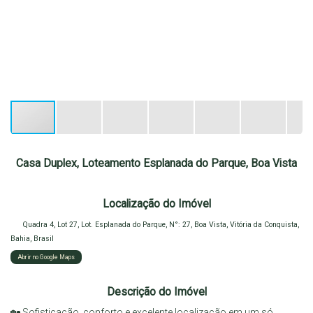
Casa Duplex, Loteamento Esplanada do Parque, Boa Vista
Localização do Imóvel
Quadra 4, Lot 27, Lot. Esplanada do Parque
,
N°:
27
,
Boa Vista
,
Vitória da Conquista
,
Bahia
,
Brasil
Abrir no Google Maps
Descrição do Imóvel
🏡 Sofisticação, conforto e excelente localização em um só