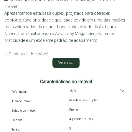
imóvel!
Apresentamos esta casa duplex, projetada para oferecer
conforto, funcionalidade e qualidade de vida em uma das regiões
mais valorizadas da cidade. Localizada ao lado da Av. Laura
Nunes, com fácil acesso à Av. Juracy Magalhães, ela reúne
praticidade e um excelente padrão de acabamento.
✨ Destaques do imóvel:
Térreo:
Ver mais...
Ampla sala de estar e jantar
Cozinha com móveis planejados
Espaço gourmet ideal para receber amigos e familiares
Características do Imóvel
Lavanderia
1599
Referência:
Escritório
Residencial
»
Duplex
1 quarto
Tipo de Imóvel:
1 banheiro social
Pronto
Estágio do Imóvel:
Pavimento Superior:
4 (sendo 1 suíte)
Quartos:
Sala de TV
3 quartos, sendo 1 suíte
3
Salas: