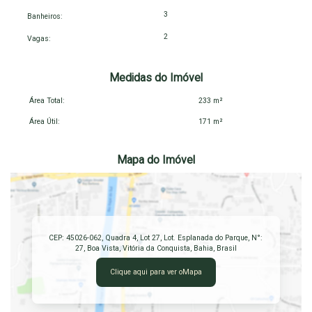
Banheiro social
3
Banheiros:
Varanda
2
Armários planejados nos quartos
Vagas:
📐 Área do terreno: 233,20 m²
🏠 Área construída: 171,10 m²
Medidas do Imóvel
🚗 2 vagas de garagem
Área Total:
233 m²
Um imóvel pensado para quem busca conforto, elegância e uma
Área Útil:
171 m²
localização estratégica, próximo às principais vias da cidade e
com toda a conveniência ao seu redor.
Mapa do Imóvel
📲 Agende sua visita e descubra de perto tudo o que esta casa
pode oferecer para você e sua família!
CEP: 45026-062
,
Quadra 4, Lot 27, Lot. Esplanada do Parque
,
N°:
27
,
Boa Vista
,
Vitória da Conquista
,
Bahia
,
Brasil
Clique aqui para ver o
Mapa