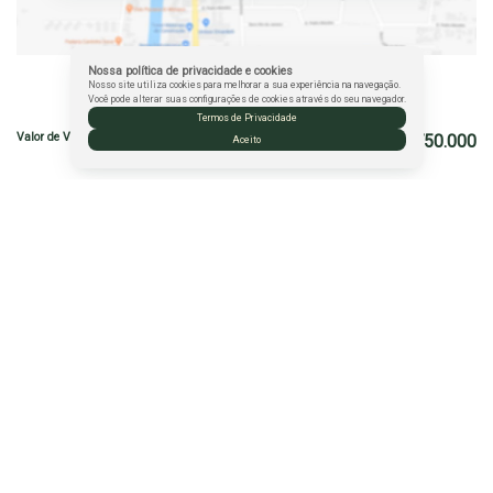
Nossa política de privacidade e cookies
Nosso site utiliza cookies para melhorar a sua experiência na navegação.
Valores do Imóvel
Você pode alterar suas configurações de cookies através do seu navegador.
Termos de Privacidade
Valor de Venda
R$
750.000
Aceito
Atendimento pelo
WhatsApp
Mirella Sampaio
CRECI
33085
+55 (77) 98151-6351
mirellasampaio.imoveis@gmail.com
CRECI: PJ-1902
Rua Fernando Sá Nascimento
,
42
,
Morada Bem Querer
,