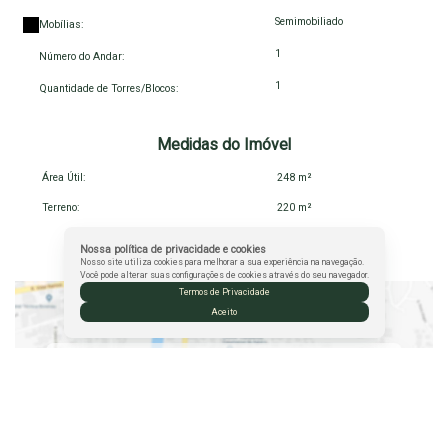
apresentar cada detalhe deste verdadeiro lar dos sonhos.
Semimobiliado
Mobílias:
1
Número do Andar:
1
Quantidade de Torres/Blocos:
Medidas do Imóvel
Área Útil:
248 m²
Terreno:
220 m²
Nossa política de privacidade e cookies
Mapa do Imóvel
Nosso site utiliza cookies para melhorar a sua experiência na navegação.
Você pode alterar suas configurações de cookies através do seu navegador.
Termos de Privacidade
Aceito
Rua José Saramago
,
N°:
36
,
Esplanada do Parque
,
Boa Vista
,
Vitória da Conquista
,
Bahia
,
Brasil
Clique aqui para ver o
Mapa