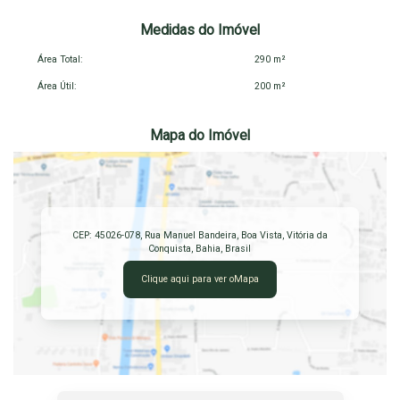
Medidas do Imóvel
Área Total:
290 m²
Área Útil:
200 m²
Mapa do Imóvel
CEP: 45026-078
,
Rua Manuel Bandeira
,
Boa Vista
,
Vitória da
Conquista
,
Bahia
,
Brasil
Clique aqui para ver o
Mapa