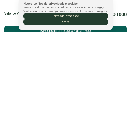
Valores do Imóvel
Nossa política de privacidade e cookies
Nosso site utiliza cookies para melhorar a sua experiência na navegação.
Você pode alterar suas configurações de cookies através do seu navegador.
Valor de Venda
R$
1.300.000
Termos de Privacidade
Aceito
Atendimento pelo
WhatsApp
Fabiana Almeida
CRECI
26464
+55 (77) 99132-2136
fabianaimoveis.vc@gmail.com
CRECI: PJ-1902
Rua Fernando Sá Nascimento
,
42
,
Morada Bem Querer
,
Candeias
,
Vitória da Conquista
,
BA
,
Brasil
Contato