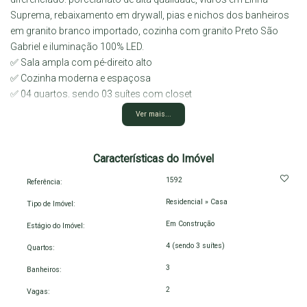
Suprema, rebaixamento em drywall, pias e nichos dos banheiros
em granito branco importado, cozinha com granito Preto São
Gabriel e iluminação 100% LED.
✅ Sala ampla com pé-direito alto
✅ Cozinha moderna e espaçosa
✅ 04 quartos, sendo 03 suítes com closet
✅ Banheiro social
Ver mais...
✅ Área de serviço
✅ Espaço gourmet completo com piscina
✅ Garagem para 2 carros
Características do Imóvel
📍 Excelente localização no Bairro Boa Vista, próxima à Avenida
1592
Referência:
Luís Eduardo Magalhães e de vários serviços essenciais.
Residencial
»
Casa
Agende sua visita e conheça este incrível imóvel!
Tipo de Imóvel:
Em Construção
Estágio do Imóvel:
4 (sendo 3 suítes)
Quartos:
3
Banheiros:
2
Vagas: