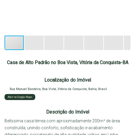
Casa de Alto Padrão no Boa Vista, Vitória da Conquista-BA
Localização do Imóvel
Rua Manuel Bandeira
,
Boa Vista
,
Vitória da Conquista
,
Bahia
,
Brasil
Abrir no Google Maps
Descrição do Imóvel
Belíssima casa térrea com aproximadamente 200m² de área
construída, unindo conforto, sofisticação e acabamento
diferenciado: porcelanato de alta qualidade, vidros em Linha