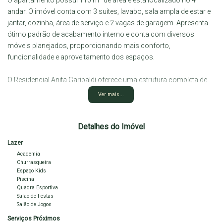
O
apartamento
possui
110
m²
de
área
e
está
localizado
no
4º
andar
.
O
imóvel
conta
com
3
suítes
,
lavabo
,
sala
ampla
de
estar
e
jantar
,
cozinha,
área
de
serviço
e
2
vagas
de
garagem
. A
presenta
ótimo
padrão
de
acabamento
interno
e
conta
com
diversos
móveis
planejados
,
proporcionando
mais
conforto,
funcionalidade
e
aproveitamento
dos
espaços.
O
Residencial
Anita
Garibaldi
oferece
uma
estrutura
completa
de
lazer
e
convivência,
incluindo
piscina
,
academia
,
playground
,
Ver mais...
churrasqueira
,
salão
de
festas
e
salão
de
jogos
.
O
condomínio
também
conta
com
portaria
24
horas
e
elevador
,
garantindo
mais
segurança
e
comodidade
para
os
moradores.
Detalhes do Imóvel
Um
imóvel
ideal
para
quem
busca
conforto,
espaço
e
qualidade
Lazer
de
vida
em
uma
excelente
localização
da
cidade
.
Academia
Churrasqueira
Localização: Rua Lourival Cairo, nº 220, bairro Recreio, em Vitória
Espaço Kids
Piscina
da Conquista/BA. O imóvel está localizado em uma região com
Quadra Esportiva
fácil acesso a diversos serviços essenciais, como padarias,
Salão de Festas
farmácias, academias, escolas, mercados e comércios em geral,
Salão de Jogos
oferecendo mais praticidade para o dia a dia.
Serviços Próximos