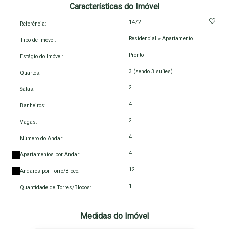
Características do Imóvel
1472
Referência:
Residencial
»
Apartamento
Tipo de Imóvel:
Pronto
Estágio do Imóvel:
3 (sendo 3 suítes)
Quartos:
2
Salas:
4
Banheiros:
2
Vagas:
4
Número do Andar:
4
Apartamentos por Andar:
12
Andares por Torre/Bloco:
1
Quantidade de Torres/Blocos:
Medidas do Imóvel