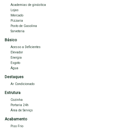
Academias de ginástica
Lojas
Entre
em
contato
com
a
Imobiliária
Sales
para
mais
informações
Mercado
e agende a sua visita
Pizzaria
Posto de Gasolina
Sorveteria
Básico
Acesso a Deficientes
Elevador
Energia
Esgoto
Água
Destaques
Ar Condicionado
Estrutura
Cozinha
Portaria 24h
Área de Serviço
Acabamento
Piso Frio