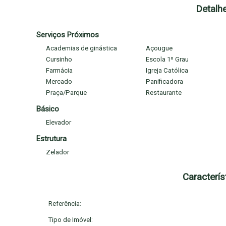
Detalh
Valor R$440.000,00 - Valor condmínio: R$290,00
Serviços Próximos
Academias de ginástica
Açougue
Cursinho
Escola 1º Grau
Farmácia
Igreja Católica
Mercado
Panificadora
Praça/Parque
Restaurante
Básico
Elevador
Estrutura
Zelador
Caracterís
Referência:
Tipo de Imóvel: