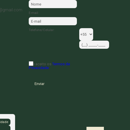
0@gmail.com
E-mail:
Telefone/Celular:
Li e aceito os
Termos de
Privacidade
idade