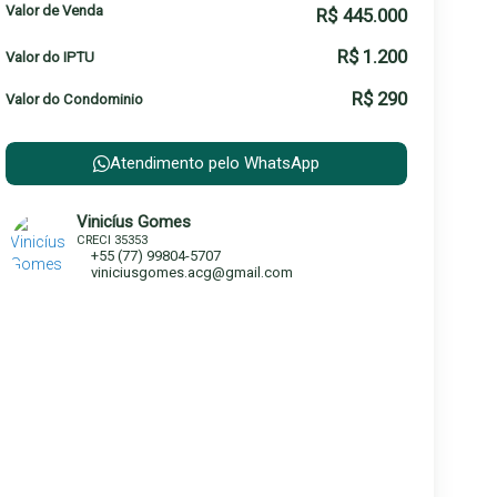
Valor de Venda
R$
445.000
R$
1.200
Valor do IPTU
R$
290
Valor do Condominio
Atendimento pelo
WhatsApp
Vinicíus Gomes
CRECI
35353
+55 (77) 99804-5707
viniciusgomes.acg@gmail.com