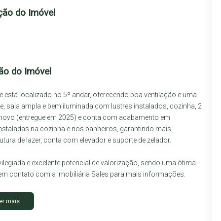
ção do Imóvel
ão do Imóvel
 está localizado no 5º andar, oferecendo boa ventilação e uma
te, sala ampla e bem iluminada com lustres instalados, cozinha, 2
 é novo (entregue em 2025) e conta com acabamento em
nstaladas na cozinha e nos banheiros, garantindo mais
tura de lazer, conta com elevador e suporte de zelador.
ilegiada e excelente potencial de valorização, sendo uma ótima
em contato com a Imobiliária Sales para mais informações.
metros da Avenida Olívia Flores e a cerca de 400 metros do
er mais...
mias, restaurantes e diversas opções de lazer. Bairro Candeias,