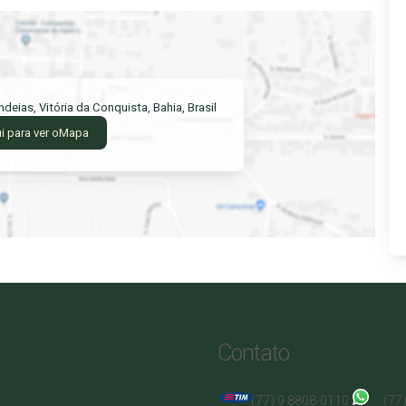
ndeias
,
Vitória da Conquista
,
Bahia
,
Brasil
i para ver o
Mapa
Contato
(77) 9 8808-0110
(77