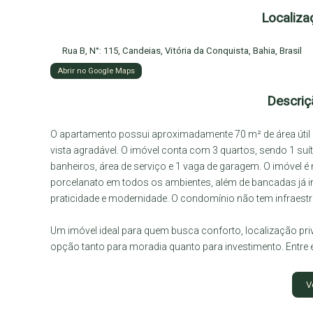
Localiza
Rua B
,
N°:
115
,
Candeias
,
Vitória da Conquista
,
Bahia
,
Brasil
Abrir no Google Maps
Descriç
O apartamento possui aproximadamente 70 m² de área útil e
vista agradável. O imóvel conta com 3 quartos, sendo 1 suí
banheiros, área de serviço e 1 vaga de garagem. O imóvel
porcelanato em todos os ambientes, além de bancadas já i
praticidade e modernidade. O condomínio não tem infraestru
Um imóvel ideal para quem busca conforto, localização priv
opção tanto para moradia quanto para investimento. Entre 
O imóvel está em uma localização estratégica, a apenas 50 
V
Shopping Boulevard, próximo a mercados, faculdades, acade
em Vitória da Conquista/BA.