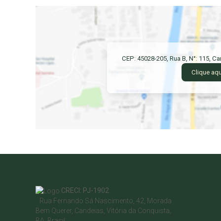
CEP: 45028-205
,
Rua B
,
N°:
115
,
Ca
Clique aqu
CRECI: PJ-1902
Rua Fernando Sá Nascimento
,
42
,
Morada
Bem Querer
,
Candeias
,
Vitória da Conquista
,
BA
,
Brasil