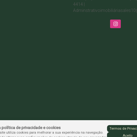
4414 |
Adminstrativo
imobiliá
riasales1
política de privacidade e cookies
Termos de Privac
site utiliza cookies para melhorar a sua experiência na navegação.
Aceito