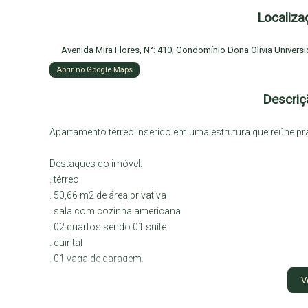
Localiza
Avenida Mira Flores
,
N°:
410
,
Condomínio Dona Olívia Univers
Abrir no Google Maps
Descriç
Apartamento térreo inserido em uma estrutura que reúne prat
Destaques do imóvel:
. térreo
. 50,66 m2 de área privativa
. sala com cozinha americana
. 02 quartos sendo 01 suíte
. quintal
. 01 vaga de garagem.
V
Infraestrutura do Condomínio:
.portaria 24 horas