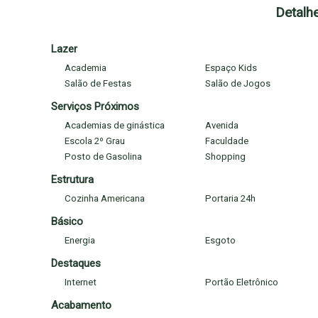
Detalh
. academia
. piscina
. área gourmet com churrasqueira
Lazer
. quadra poliesportiva
Academia
Espaço Kids
. salão de festas
Salão de Festas
Salão de Jogos
. parque infantil
Serviços Próximos
Academias de ginástica
Avenida
Localização:
Escola 2º Grau
Faculdade
O imóvel está situado próximo à UESB, SESI e a menos de 30
Posto de Gasolina
Shopping
garante acesso facilitado a comércios e serviços variados, 
Estrutura
Agente a sua visita!
Cozinha Americana
Portaria 24h
Básico
Energia
Esgoto
Destaques
Internet
Portão Eletrônico
Acabamento