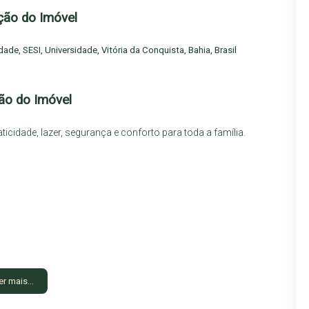
ção do Imóvel
idade
,
SESI
,
Universidade
,
Vitória da Conquista
,
Bahia
,
Brasil
ão do Imóvel
icidade, lazer, segurança e conforto para toda a família.
er mais...