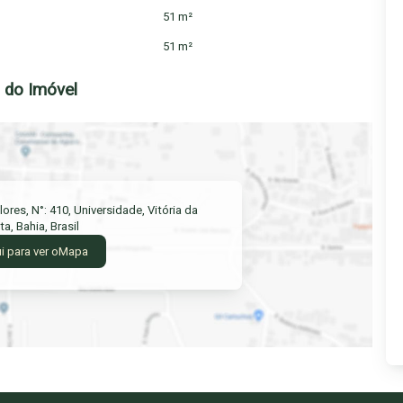
51 m²
51 m²
do Imóvel
lores
,
N°:
410
,
Universidade
,
Vitória da
ta
,
Bahia
,
Brasil
i para ver o
Mapa