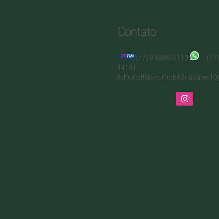
Contato
(77) 9 8808-0110
(77
4414 |
Adminstrativo
imobiliá
riasales1