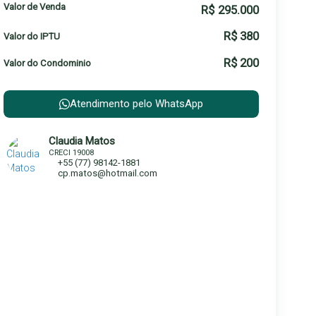
Valor de Venda
R$
295.000
R$
380
Valor do IPTU
R$
200
Valor do Condominio
Atendimento pelo
WhatsApp
Claudia Matos
CRECI
19008
+55 (77) 98142-1881
cp.matos@hotmail.com