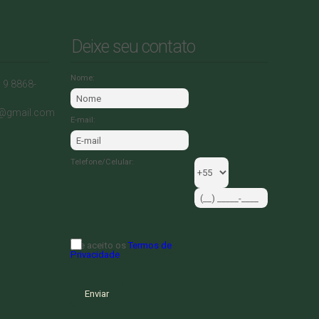
Deixe seu contato
Nome:
) 9 8868-
0@gmail.com
E-mail:
Telefone/Celular:
Li e aceito os
Termos de
Privacidade