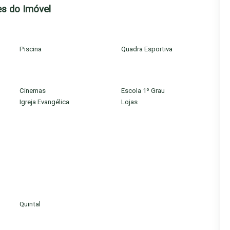
es do Imóvel
Piscina
Quadra Esportiva
Cinemas
Escola 1º Grau
Igreja Evangélica
Lojas
0 metros da Av. Olívia Flores, em uma região valorizada que
conferindo praticidade no dia a dia.
Quintal