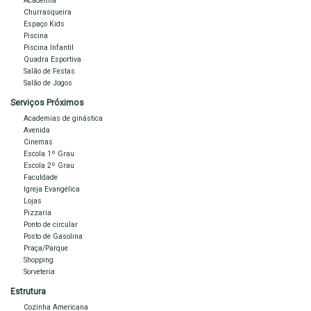
Academia
. piscina
Churrasqueira
. área gourmet com churrasqueira
Espaço Kids
Piscina
. quadra poliesportiva
Piscina Infantil
. salão de festas
Quadra Esportiva
. parque infantil
Salão de Festas
Salão de Jogos
Serviços Próximos
Localização:
Academias de ginástica
Avenida
O imóvel está situado próximo à UESB, SESI e a menos de 300
Cinemas
metros da Av. Olívia Flores, em uma região valorizada que garante
Escola 1º Grau
Escola 2º Grau
acesso facilitado a comércios e serviços variados, conferindo
Faculdade
praticidade no dia a dia.
Igreja Evangélica
Lojas
Pizzaria
Agente a sua visita!
Ponto de circular
Posto de Gasolina
Praça/Parque
Shopping
Sorveteria
Estrutura
Cozinha Americana