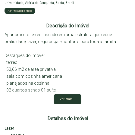
Universidade
,
Vitória da Conquista
,
Bahia
,
Brasil
Abrir no Google Maps
Descrição do Imóvel
Apartamento térreo inserido em uma estrutura que reúne
praticidade, lazer, segurança e conforto para toda a família.
Destaques do imóvel:
. térreo
. 50,66 m2 de área privativa
. sala com cozinha americana
. planejados na cozinha
. 02 quartos sendo 01 suíte
. quintal
Ver mais...
. 01 vaga de garagem.
Infraestrutura do Condomínio:
Detalhes do Imóvel
.portaria 24 horas
Lazer
. academia