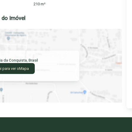
210 m²
do Imóvel
ria da Conquista
,
Brasil
i para ver o
Mapa