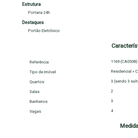
excepcional, com acabamentos de alto padrão, amplos esp
Estrutura
verdadeiro significado de conforto e luxo neste incrível imóv
Portaria 24h
Destaques
Portão Eletrônico
Caracterís
1169
(CA0508)
Referência:
Residencial
»
C
Tipo de Imóvel:
3 (sendo 3 suít
Quartos:
2
Salas:
3
Banheiros:
4
Vagas:
Medida