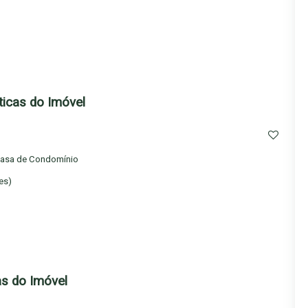
aços e diversas amenidades. Agende sua visita e descubra o
el.
ticas do Imóvel
asa de Condomínio
es)
s do Imóvel