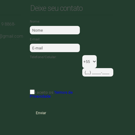
Deixe seu contato
Nome:
) 9 8868-
0@gmail.com
E-mail:
Telefone/Celular:
Li e aceito os
Termos de
Privacidade