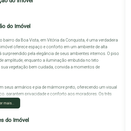
ção do Imóvel
ão do Imóvel
bairro da Boa Vista, em Vitória da Conquista, é uma verdadeira
e imóvel oferece espaço e conforto em um ambiente de alta
rá surpreendido pela elegância de seus ambientes internos. O piso
de amplitude, enquanto a iluminação embutida no teto
m sua vegetação bem cuidada, convida a momentos de
m seus armários e pia de mármore preto, oferecendo um visual
ço, garantem privacidade e conforto aos moradores. Os três
stras horizontais, exibem design minimalista e elegância. Além
er mais...
ma ampla gama de facilidades no condomínio, como
sala de pilates, quadra poliesportiva, brinquedoteca, sala de
es do Imóvel
s e portão eletrônico, a segurança e o bem-estar dos
esenta uma oportunidade única de adquirir um imóvel