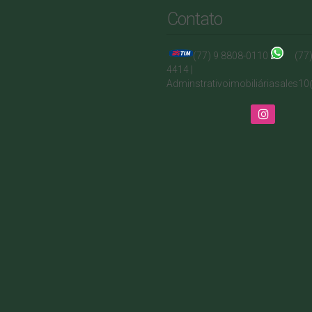
Contato
(77) 9 8808-0110
(77
4414 |
Adminstrativo
imobiliá
riasales1