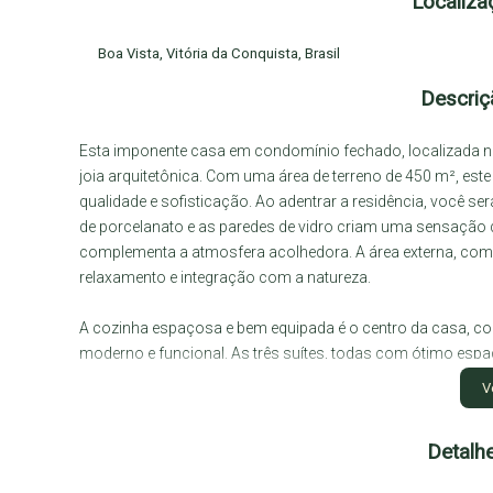
Localiza
Boa Vista
,
Vitória da Conquista
,
Brasil
Descriç
Esta imponente casa em condomínio fechado, localizada no 
joia arquitetônica. Com uma área de terreno de 450 m², est
qualidade e sofisticação. Ao adentrar a residência, você se
de porcelanato e as paredes de vidro criam uma sensação 
complementa a atmosfera acolhedora. A área externa, co
relaxamento e integração com a natureza.
A cozinha espaçosa e bem equipada é o centro da casa, co
moderno e funcional. As três suítes, todas com ótimo espa
banheiros, revestidos em azulejos brancos em formato de li
V
das comodidades internas, o imóvel também conta com u
churrasqueira, playground, quadra de tênis, salão de festas, 
Detalh
academia e muito mais. Com uma equipe de portaria 24 hora
moradores são prioridades. Esta casa em condomínio repr